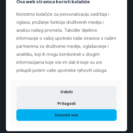
Ova web stranica koristi kolačiće
Koristimo kolačiće za personalizaciju sadržaja i
oglasa, pružanje funkcija društvenih medija i
Informacije
analizu našeg prometa. Također dijelimo
informacije o vašoj upotrebi naše stranice s našim
O Nama
partnerima za društvene medije, oglašavanje i
Uslovi koristenja
analitiku, koji ih mogu kombinirati s drugim
informacijama koje ste im dali ili koje su oni
Izjava o privatnosti
prikupili putem vaše upotrebe njihovih usluga.
Dostava
Način plaćanja
Odbiti
Prilagodi
Dozvoli sve
Kategorije