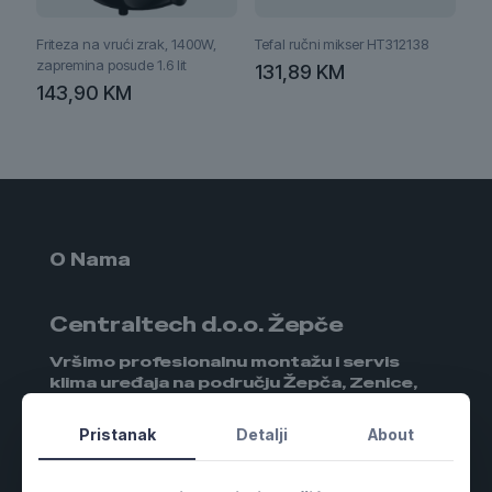
Friteza na vrući zrak, 1400W,
Tefal ručni mikser HT312138
zapremina posude 1.6 lit
131,89
KM
143,90
KM
O Nama
Centraltech d.o.o. Žepče
Vršimo profesionalnu montažu i servis
klima uređaja na području Žepča, Zenice,
Maglaja i okolnih mjesta.
Pristanak
Detalji
About