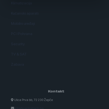
Klimatizacija
Kućanski aparati
Mobilni uređaji
PC I Pohrana
Security
TV & SAT
Zabava
Kontakt
Ulica Prva bb, 72 230 Žepče
info@centraltech.ba