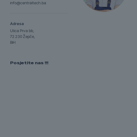
info@centraltech.ba
Adresa
Ulica Prva bb,
72 230 Žepče,
BiH
Posjetite nas !!!