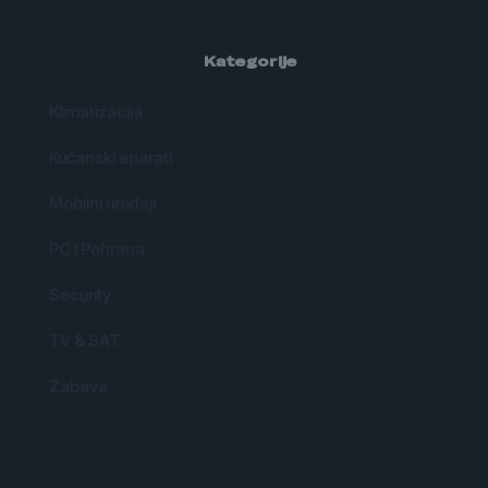
Kategorije
Klimatizacija
Kućanski aparati
Mobilni uređaji
PC I Pohrana
Security
TV & SAT
Zabava