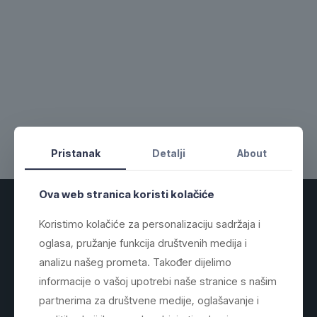
Pristanak
Detalji
About
Ova web stranica koristi kolačiće
Koristimo kolačiće za personalizaciju sadržaja i
O Nama
oglasa, pružanje funkcija društvenih medija i
analizu našeg prometa. Također dijelimo
Centraltech d.o.o. Žepče
informacije o vašoj upotrebi naše stranice s našim
Vršimo profesionalnu montažu i servis
partnerima za društvene medije, oglašavanje i
klima uređaja na području Žepča, Zenice,