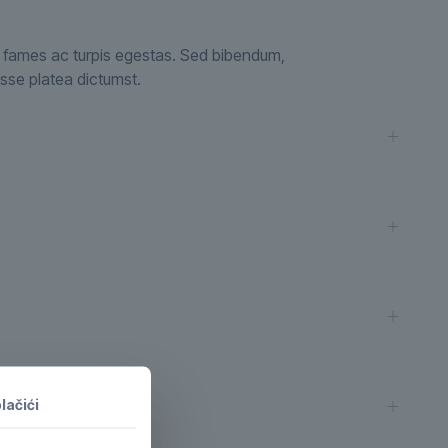
a fames ac turpis egestas. Sed bibendum,
sse platea dictumst.
lačići