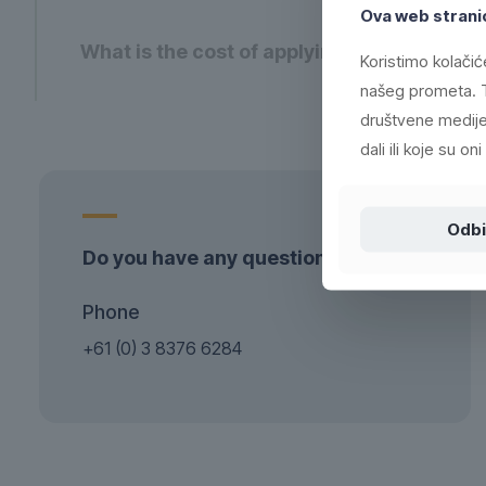
Ova web stranic
What is the cost of applying paint protecti
Koristimo kolačić
našeg prometa. T
društvene medije,
dali ili koje su o
Odbi
Do you have any questions? Call us!
Phone
+61 (0) 3 8376 6284