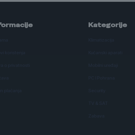
formacije
Kategorije
ama
Klimatizacija
vi koristenja
Kućanski aparati
va o privatnosti
Mobilni uređaji
tava
PC I Pohrana
n plaćanja
Security
TV & SAT
Zabava