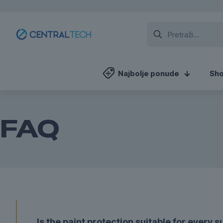
Najbolje ponude
Sh
FAQ
Is the paint protection suitable for every 