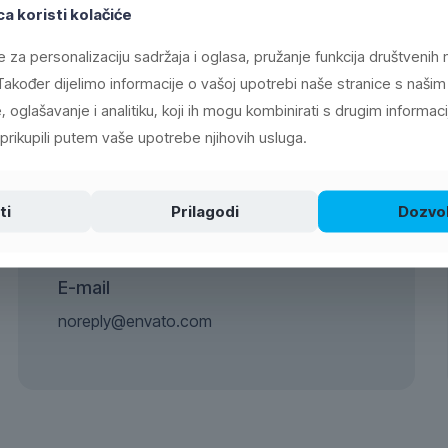
a koristi kolačiće
on?
e za personalizaciju sadržaja i oglasa, pružanje funkcija društvenih m
akođer dijelimo informacije o vašoj upotrebi naše stranice s našim
 oglašavanje i analitiku, koji ih mogu kombinirati s drugim informac
ni prikupili putem vaše upotrebe njihovih usluga.
ti
Prilagodi
Dozvol
Any pre-sale questions? Mail to us!
E-mail
noreply@envato.com