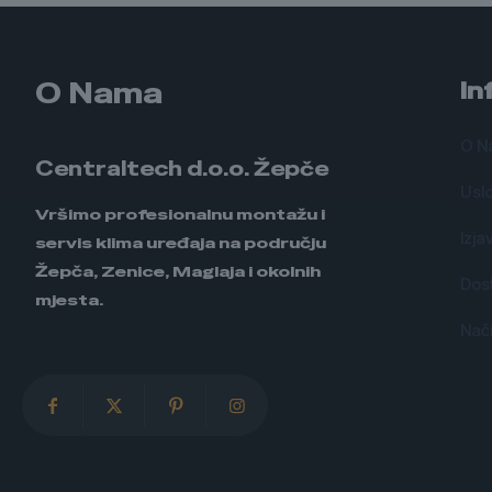
O Nama
In
O N
Centraltech d.o.o. Žepče
Uslo
Vršimo profesionalnu montažu i
Izja
servis klima uređaja na području
Žepča, Zenice, Maglaja i okolnih
Dos
mjesta.
Nači