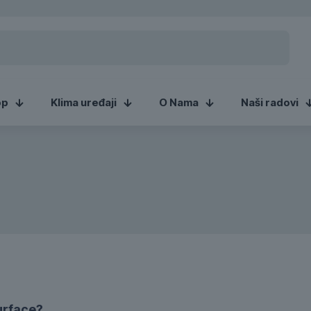
op
Klima uređaji
O Nama
Naši radovi
surface?