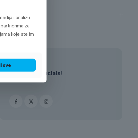
edija i analizu
 partnerima za
ijama koje ste im
i sve
Check our socials!