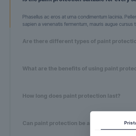
Phasellus ac eros at urna condimentum lacinia. Pelle
sapien a venenatis fermentum, mauris augue cursus tu
Are there different types of paint protecti
What are the benefits of using paint prote
How long does paint protection last?
Can paint protection be applied to used ve
Pris