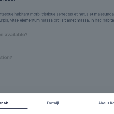
ntesque habitant morbi tristique senectus et netus et malesuad
rpis, vitae elementum massa orci sit amet massa. In hac habita
on available?
ction?
hicles?
tanak
Detalji
About
Ko