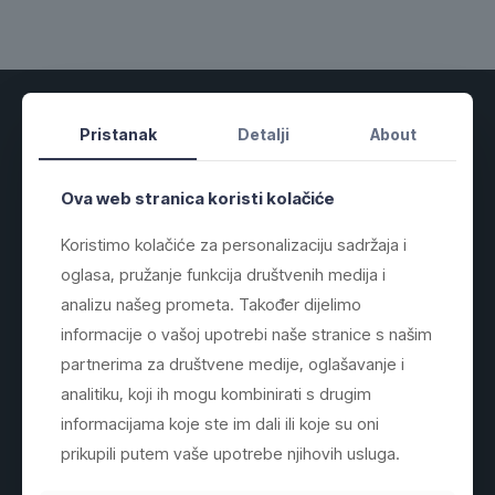
Pristanak
Detalji
About
O Nama
Ova web stranica koristi kolačiće
Centraltech d.o.o. Žepče
Koristimo kolačiće za personalizaciju sadržaja i
Vršimo profesionalnu montažu i servis
oglasa, pružanje funkcija društvenih medija i
klima uređaja na području Žepča, Zenice,
Maglaja i okolnih mjesta.
analizu našeg prometa. Također dijelimo
informacije o vašoj upotrebi naše stranice s našim
partnerima za društvene medije, oglašavanje i
analitiku, koji ih mogu kombinirati s drugim
informacijama koje ste im dali ili koje su oni
prikupili putem vaše upotrebe njihovih usluga.
Informacije