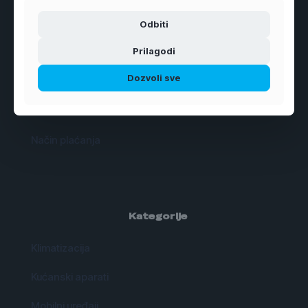
O Nama
Odbiti
Prilagodi
Uslovi koristenja
Dozvoli sve
Izjava o privatnosti
Dostava
Način plaćanja
Kategorije
Klimatizacija
Kućanski aparati
Mobilni uređaji