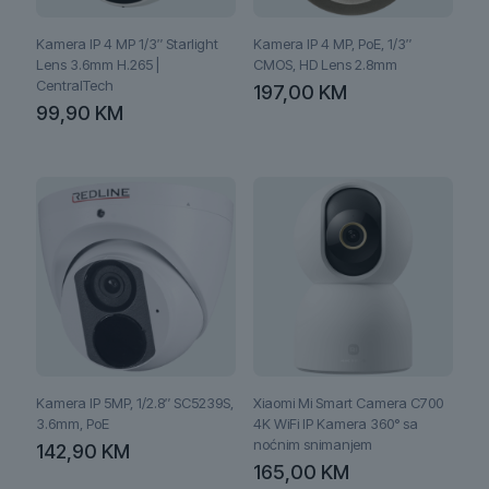
Kamera IP 4 MP 1/3″ Starlight
Kamera IP 4 MP, PoE, 1/3″
Lens 3.6mm H.265 |
CMOS, HD Lens 2.8mm
CentralTech
197,00
KM
99,90
KM
Kamera IP 5MP, 1/2.8″ SC5239S,
Xiaomi Mi Smart Camera C700
3.6mm, PoE
4K WiFi IP Kamera 360° sa
noćnim snimanjem
142,90
KM
165,00
KM