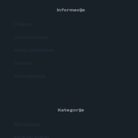
Informacije
O Nama
Uslovi koristenja
Izjava o privatnosti
Dostava
Način plaćanja
Kategorije
Klimatizacija
Kućanski aparati