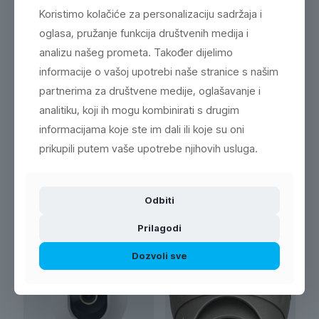
Visoka rezolucija:
5MP osigurava superiornu oštrinu u
Koristimo kolačiće za personalizaciju sadržaja i
odnosu na standardne Full HD kamere.
oglasa, pružanje funkcija društvenih medija i
SC5239S čipset:
Garancija dugovječnosti i stabilne
analizu našeg prometa. Također dijelimo
obrade slike.
informacije o vašoj upotrebi naše stranice s našim
Ušteda:
PoE tehnologija eliminiše potrebu za dodatnim
partnerima za društvene medije, oglašavanje i
strujnim adapterima pored same kamere.
analitiku, koji ih mogu kombinirati s drugim
Široka primjena:
Idealna za kancelarije, prodavnice, ali i
informacijama koje ste im dali ili koje su oni
privatne kuće.
prikupili putem vaše upotrebe njihovih usluga.
Za više informacija o sigurnosnim rješenjima i savjete o pravilnom
postavljanju video nadzora, posjetite stručne portale poput
Redline
ili se obratite našem timu za podršku.
Odbiti
Prilagodi
RELATED PRODUCTS
Dozvoli sve