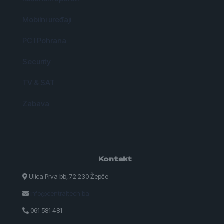
Mobilni uređaji
PC I Pohrana
Security
TV & SAT
Zabava
Kontakt
Ulica Prva bb, 72 230 Žepče
info@centraltech.ba
061 581 481