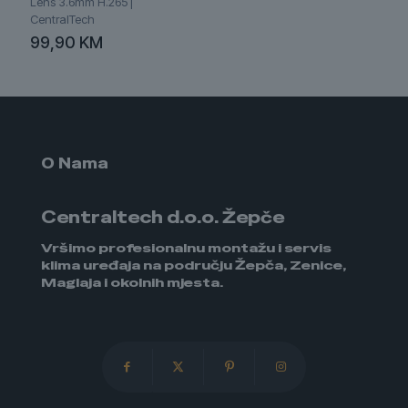
Lens 3.6mm H.265 |
CentralTech
99,90
KM
O Nama
Centraltech d.o.o. Žepče
Vršimo profesionalnu montažu i servis
klima uređaja na području Žepča, Zenice,
Maglaja i okolnih mjesta.