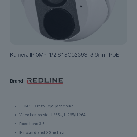
Kamera IP 5MP, 1/2.8″ SC5239S, 3.6mm, PoE
Brand
5.0MP HD rezolucija, jasne slike
Video kompresija H.265+, H.265/H.264
Fixed Lens 3.6
IR noćni domet 30 metara