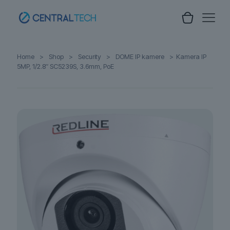
Home
>
Shop
>
Security
>
DOME IP kamere
>
Kamera IP
5MP, 1/2.8″ SC5239S, 3.6mm, PoE