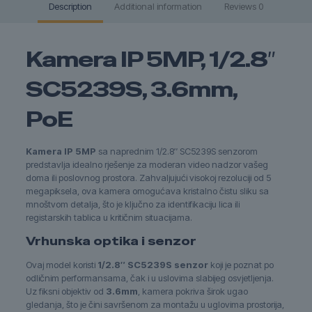
Description
Additional information
Reviews
0
Kamera IP 5MP, 1/2.8″
SC5239S, 3.6mm,
PoE
Kamera IP 5MP
sa naprednim 1/2.8″ SC5239S senzorom
predstavlja idealno rješenje za moderan video nadzor vašeg
doma ili poslovnog prostora. Zahvaljujući visokoj rezoluciji od 5
megapiksela, ova kamera omogućava kristalno čistu sliku sa
mnoštvom detalja, što je ključno za identifikaciju lica ili
registarskih tablica u kritičnim situacijama.
Vrhunska optika i senzor
Ovaj model koristi
1/2.8″ SC5239S senzor
koji je poznat po
odličnim performansama, čak i u uslovima slabijeg osvjetljenja.
Uz fiksni objektiv od
3.6mm
, kamera pokriva širok ugao
gledanja, što je čini savršenom za montažu u uglovima prostorija,