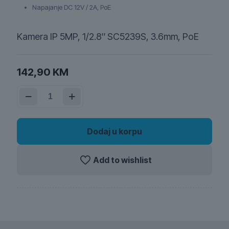
Napajanje DC 12V / 2A, PoE
Kamera IP 5MP, 1/2.8″ SC5239S, 3.6mm, PoE
142,90
KM
Kamera
IP
5MP,
1/2.8"
SC5239S,
Dodaj u korpu
3.6mm,
PoE
quantity
Add to wishlist