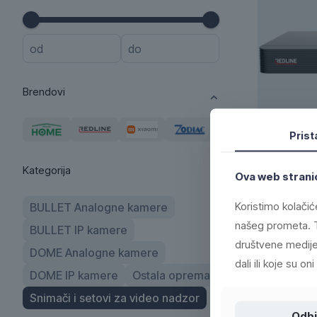
Brendovi
Pris
NVR IP snim
H.265+/H.2
Kategorija
Ova web stranic
187,00
K
Koristimo kolačić
BULLET Analogne kamere
našeg prometa. T
BULLET IP kamere
društvene medije,
DOME Analogne kamere
dali ili koje su o
DOME IP kamere
Ostala oprema
Snimači i setovi za video nadzor
Odbi