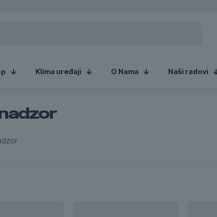
op
Klima uređaji
O Nama
Naši radovi
 nadzor
nadzor