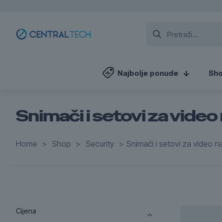
Najbolje ponude
Sh
Snimači i setovi za video
Home
>
Shop
>
Security
>
Snimači i setovi za video 
Cijena