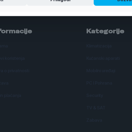
formacije
Kategorije
ama
Klimatizacija
vi koristenja
Kućanski aparati
va o privatnosti
Mobilni uređaji
tava
PC I Pohrana
n plaćanja
Security
TV & SAT
Zabava