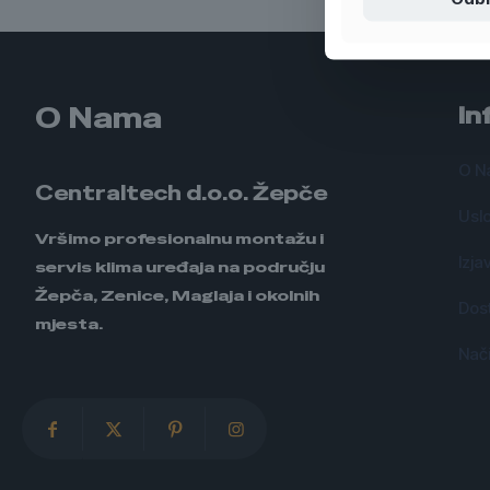
O Nama
In
O N
Centraltech d.o.o. Žepče
Uslo
Vršimo profesionalnu montažu i
Izja
servis klima uređaja na području
Žepča, Zenice, Maglaja i okolnih
Dos
mjesta.
Nači