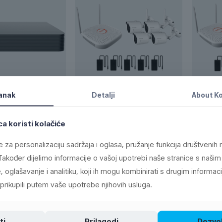
tanak
Detalji
About
Ko
ač 4 kanala
Set za video nadzor, 2 Mpixel,
Set za v
65/H.264, PoE
4 x bullet cam., 9 ch, WiFi
kamera, 
a koristi kolačiće
M
449,90
KM
263,9
e za personalizaciju sadržaja i oglasa, pružanje funkcija društvenih m
akođer dijelimo informacije o vašoj upotrebi naše stranice s našim
 oglašavanje i analitiku, koji ih mogu kombinirati s drugim informac
ni prikupili putem vaše upotrebe njihovih usluga.
ti
Prilagodi
Dozvol