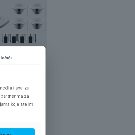
lačići
ideo nadzor, 9ch, 4 x
2.0 Mpixel, WiFi
0
KM
edija i analizu
 partnerima za
ijama koje ste im
i sve