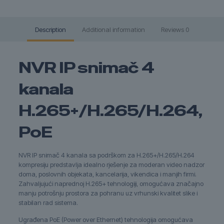
Description
Additional information
Reviews
0
NVR IP snimač 4
kanala
H.265+/H.265/H.264,
PoE
NVR IP snimač 4 kanala sa podrškom za H.265+/H.265/H.264
kompresiju predstavlja idealno rješenje za moderan video nadzor
doma, poslovnih objekata, kancelarija, vikendica i manjih firmi.
Zahvaljujući naprednoj H.265+ tehnologiji, omogućava značajno
manju potrošnju prostora za pohranu uz vrhunski kvalitet slike i
stabilan rad sistema.
Ugrađena PoE (Power over Ethernet) tehnologija omogućava