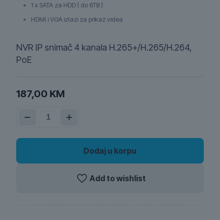
1 x SATA za HDD ( do 6TB )
HDMI i VGA izlazi za prikaz videa
NVR IP snimač 4 kanala H.265+/H.265/H.264,
PoE
187,00
KM
NVR
IP
snimač
4
kanala
Dodaj u korpu
H.265+/H.265/H.264,
PoE
quantity
Add to wishlist