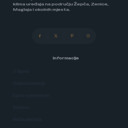
klima uređaja na području Žepča, Zenice,
Maglaja i okolnih mjesta.
Informacije
O Nama
Uslovi koristenja
Izjava o privatnosti
Dostava
Način plaćanja