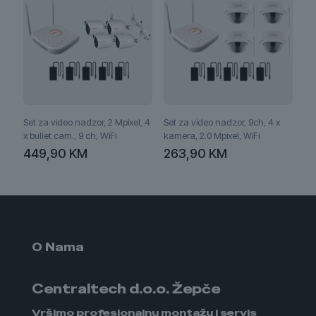
Set za video nadzor, 2 Mpixel, 4
Set za video nadzor, 9ch, 4 x
x bullet cam., 9 ch, WiFi
kamera, 2.0 Mpixel, WiFi
449,90
KM
263,90
KM
O Nama
Centraltech d.o.o. Žepče
Vršimo profesionalnu montažu i servis