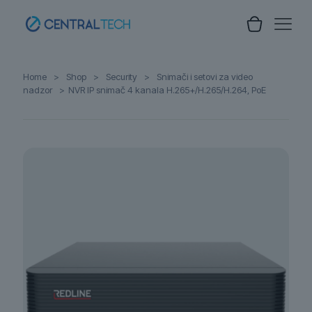
Home
>
Shop
>
Security
>
Snimači i setovi za video
nadzor
>
NVR IP snimač 4 kanala H.265+/H.265/H.264, PoE