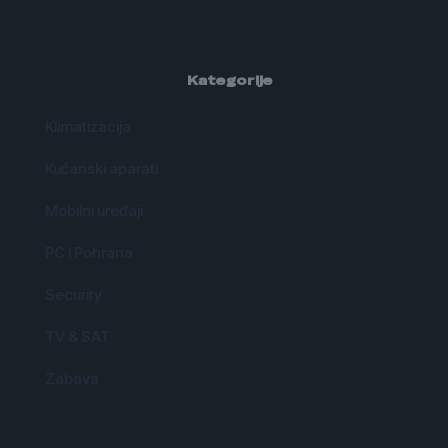
Kategorije
Klimatizacija
Kućanski aparati
Mobilni uređaji
PC I Pohrana
Security
TV & SAT
Zabava